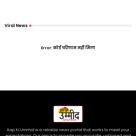
Viral News
Error:
कोई परिणाम नहीं मिला
Aap Ki Ummid is a reliable news portal that works to meet your
expectations. Our aim is to provide you accurate, unbiased and