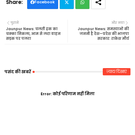
Facebook
Twi
Wh
पुराने
और नया
tte
ats
Jaunpur News: चलती ट्रक का
Jaunpur News: समस्याओं की
चक्का निकला, आम से लदा वाहन
जननी है देश—प्रदेश की भाजपा
सड़क पर पलटा
सरकार: राकेश मौर्य
r
ap
p
पसंद की खबरें
ज़्यादा दिखाएं
Error:
कोई परिणाम नहीं मिला