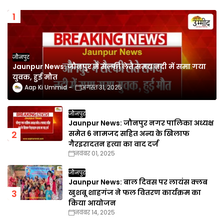
जौनपुर
Jaunpur News: जौनपुर में सेल्फी लेते समय नदी में समा गया
युवक, हुई मौत
Aap Ki Ummid
अगस्त 31, 2025
जौनपुर
Jaunpur News: जौनपुर नगर पालिका अध्यक्ष
समेत 6 नामजद सहित अन्य के खिलाफ
गैरइरादतन हत्या का वाद दर्ज
नवंबर 01, 2025
जौनपुर
Jaunpur News: बाल दिवस पर लायंस क्लब
खुशबू शाहगंज ने फल वितरण कार्यक्रम का
किया आयोजन
नवंबर 14, 2025