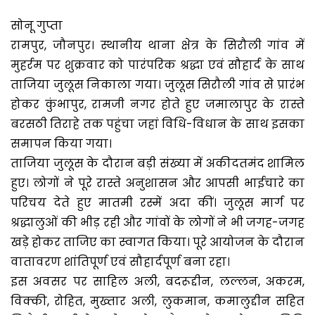
सोनू गुप्ता
रामपुर, जौनपुर। स्थानीय थाना क्षेत्र के सिरौली गांव में
मुहर्रम पर शुक्रवार को पारंपरिक श्रद्धा एवं सौहार्द के साथ
ताजिया जुलूस निकाला गया। जुलूस सिरौली गांव से प्रारंभ
होकर कुंभापुर, रामजी नगर होते हुए जमालापुर के रास्ते
बरसठी तिराहे तक पहुंचा जहां विधि-विधान के साथ इसका
समापन किया गया।
ताजिया जुलूस के दौरान बड़ी संख्या में अकीदतमंद शामिल
हुए। लोगों ने पूरे रास्ते अनुशासन और आपसी भाईचारे का
परिचय देते हुए मातमी रस्में अदा कीं। जुलूस मार्ग पर
श्रद्धालुओं की भीड़ रही और गांवों के लोगों ने भी जगह-जगह
खड़े होकर ताजिए का स्वागत किया। पूरे आयोजन के दौरान
वातावरण शांतिपूर्ण एवं सौहार्दपूर्ण बना रहा।
इस अवसर पर साहिल अली, बदरूद्दीन, लल्लन, अकरम,
विक्की, रोहित, मुख्तार अली, लुकमान, कमालुद्दीन सहित