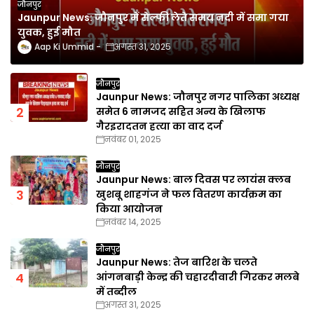
जौनपुर
Jaunpur News: जौनपुर में सेल्फी लेते समय नदी में समा गया
युवक, हुई मौत
Aap Ki Ummid
अगस्त 31, 2025
जौनपुर
Jaunpur News: जौनपुर नगर पालिका अध्यक्ष
समेत 6 नामजद सहित अन्य के खिलाफ
गैरइरादतन हत्या का वाद दर्ज
नवंबर 01, 2025
जौनपुर
Jaunpur News: बाल दिवस पर लायंस क्लब
खुशबू शाहगंज ने फल वितरण कार्यक्रम का
किया आयोजन
नवंबर 14, 2025
जौनपुर
Jaunpur News: तेज बारिश के चलते
आंगनबाड़ी केन्द्र की चहारदीवारी गिरकर मलबे
में तब्दील
अगस्त 31, 2025