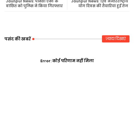
Jaunpur News: पॉक्सो एक्ट के
Jaunpur News: 12वें अन्तरराष्ट्रीय
वांछित को पुलिस ने किया गिरफ्तार
योग दिवस की तैयारियां हुईं तेज
r
ap
p
पसंद की खबरें
ज़्यादा दिखाएं
Error:
कोई परिणाम नहीं मिला