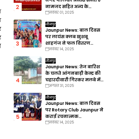
नगर पालिका अध्यक्ष समेत 6
नामजद सहित अन्य के
ा
नवंबर 01, 2025
खिलाफ गैरइरादतन हत्या का
वाद दर्ज
ा
जौनपुर
र
Jaunpur News: बाल दिवस
पर लायंस क्लब खुशबू
र
शाहगंज ने फल वितरण
ं
नवंबर 14, 2025
कार्यक्रम का किया आयोजन
जौनपुर
Jaunpur News: तेज बारिश
के चलते आंगनबाड़ी केन्द्र की
चहारदीवारी गिरकर मलबे में
अगस्त 31, 2025
तब्दील
जौनपुर
Jaunpur News: बाल दिवस
पर Rotary Club Jaunpur ने
कराई रचनात्मक
नवंबर 14, 2025
प्रतियोगिताएँ