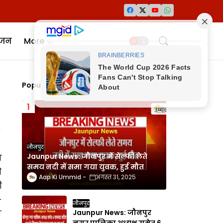
ंजन
More
Popular Posts
जौनपुर
Jaunpur News: जौनपुर में सेल्फी लेते
ा
समय नदी में समा गया युवक, हुई मौत
े
Aap Ki Ummid
अगस्त 31, 2025
ी
-
जौनपुर
Jaunpur News: जौनपुर
ा