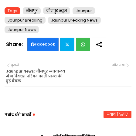
Tags
जौनपुर
जौनपुर न्यूज़
Jaunpur
Jaunpur Breaking
Jaunpur Breaking News
Jaunpur News
Facebook
Twi
Wh
पुराने
और नया
tte
ats
Jaunpur News: जौनपुर न्यायालय
में अधिवक्ता परिषद काशी प्रान्त की
हुई बैठक
r
ap
p
पसंद की खबरें
ज़्यादा दिखाएं