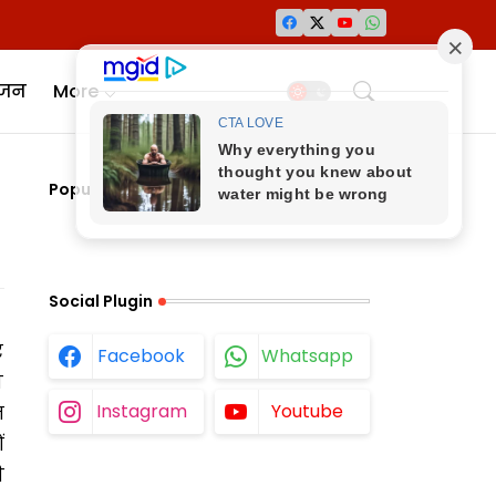
ंजन
More
Popular Posts
Social Plugin
र
Facebook
Whatsapp
ी
Instagram
Youtube
ज
ं
ी