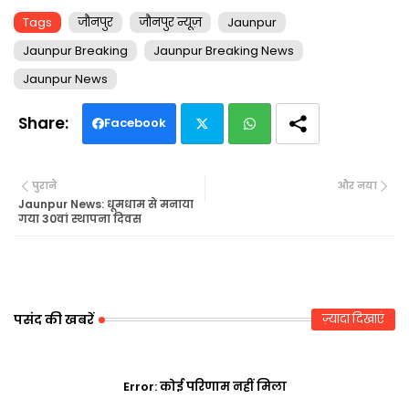
Tags
जौनपुर
जौनपुर न्यूज़
Jaunpur
Jaunpur Breaking
Jaunpur Breaking News
Jaunpur News
Facebook
Twi
Wh
पुराने
और नया
tte
ats
Jaunpur News: धूमधाम से मनाया
गया 30वां स्थापना दिवस
r
ap
p
पसंद की खबरें
ज़्यादा दिखाएं
Error:
कोई परिणाम नहीं मिला