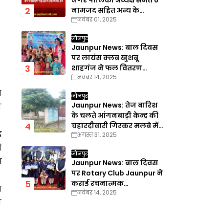
नगर पालिका अध्यक्ष समेत 6
नामजद सहित अन्य के
नवंबर 01, 2025
खिलाफ गैरइरादतन हत्या का
वाद दर्ज
जौनपुर
Jaunpur News: बाल दिवस
पर लायंस क्लब खुशबू
शाहगंज ने फल वितरण
नवंबर 14, 2025
कार्यक्रम का किया आयोजन
य
जौनपुर
Jaunpur News: तेज बारिश
ा
के चलते आंगनबाड़ी केन्द्र की
चहारदीवारी गिरकर मलबे में
द
अगस्त 31, 2025
तब्दील
ी
जौनपुर
स
Jaunpur News: बाल दिवस
पर Rotary Club Jaunpur ने
कराई रचनात्मक
ा
नवंबर 14, 2025
प्रतियोगिताएँ
ण