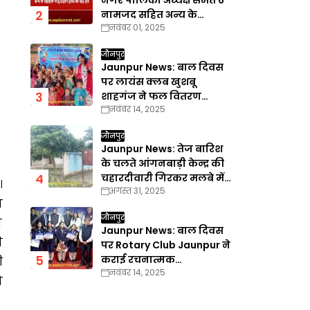
नगर पालिका अध्यक्ष समेत 6
नामजद सहित अन्य के
नवंबर 01, 2025
खिलाफ गैरइरादतन हत्या का
वाद दर्ज
जौनपुर
Jaunpur News: बाल दिवस
पर लायंस क्लब खुशबू
शाहगंज ने फल वितरण
नवंबर 14, 2025
कार्यक्रम का किया आयोजन
जौनपुर
Jaunpur News: तेज बारिश
के चलते आंगनबाड़ी केन्द्र की
चहारदीवारी गिरकर मलबे में
।
अगस्त 31, 2025
तब्दील
ा
जौनपुर
ो
Jaunpur News: बाल दिवस
ी
पर Rotary Club Jaunpur ने
कराई रचनात्मक
ी
नवंबर 14, 2025
प्रतियोगिताएँ
ो