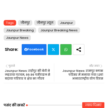
Tags
जौनपुर
जौनपुर न्यूज़
Jaunpur
Jaunpur Breaking
Jaunpur Breaking News
Jaunpur News
Facebook
Twi
Wh
पुराने
और नया
tte
ats
Jaunpur News: राईपुर की बेटी ने
Jaunpur News: रामपुर ब्लाक
लहराया परचम, 99.96 पर्सेंटाइल से
परिसर में मनाया गया 12वां
बढ़ाया परिवार व क्षेत्र का गौरव
अन्तरराष्ट्रीय योग दिवस
r
ap
p
पसंद की खबरें
ज़्यादा दिखाएं