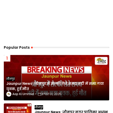
Popular Posts
जौनपुर
Jaunpur News: जौनपुर में सेल्फी लेते समय नदी में समा गया
युवक, हुई मौत
Aap Ki Ummid
अगस्त 31, 2025
जौनपुर
Jaunpur News: जौनपुर नगर पालिका अध्यक्ष