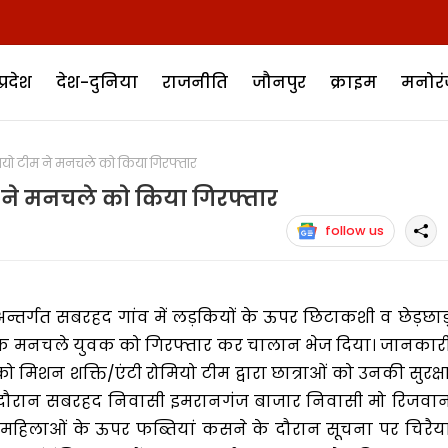
प्रदेश
देश-दुनिया
राजनीति
जौनपुर
क्राइम
मनोर
यो टीम ने मनचले को किया गिरफ्तार
 ने मनचले को किया गिरफ्तार
follow us
 अन्तर्गत सबरहद गांव में लड़कियों के ऊपर छिटाकशी व छेड़छाड
े एक मनचले युवक को गिरफ्तार कर चालान भेज दिया। जानकार
को मिशन शक्ति/एंटी रोमियो टीम द्वारा छात्राओं को उनकी सुरक्ष
उसी दौरान सबरहद निवासी इमरानगंज बाजार निवासी मो रिजवा
 महिलाओं के ऊपर फब्तियां कसने के दौरान सूचना पर चिरैय