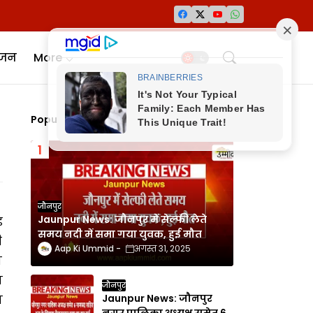
ंजन
More
Popular Posts
जौनपुर
Jaunpur News: जौनपुर में सेल्फी लेते
़
समय नदी में समा गया युवक, हुई मौत
ी
Aap Ki Ummid
अगस्त 31, 2025
ा
न
जौनपुर
Jaunpur News: जौनपुर
ा