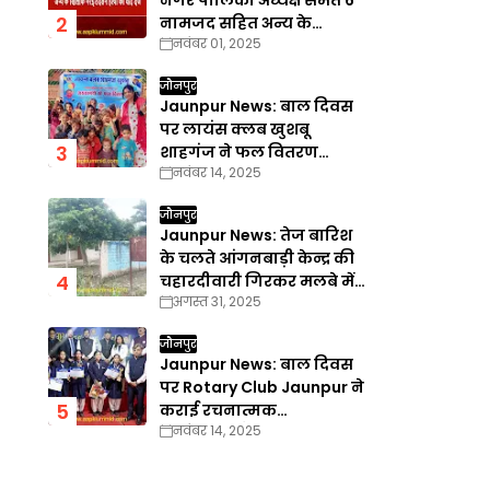
नगर पालिका अध्यक्ष समेत 6
नामजद सहित अन्य के
नवंबर 01, 2025
खिलाफ गैरइरादतन हत्या का
वाद दर्ज
जौनपुर
Jaunpur News: बाल दिवस
पर लायंस क्लब खुशबू
शाहगंज ने फल वितरण
नवंबर 14, 2025
कार्यक्रम का किया आयोजन
जौनपुर
Jaunpur News: तेज बारिश
के चलते आंगनबाड़ी केन्द्र की
चहारदीवारी गिरकर मलबे में
अगस्त 31, 2025
तब्दील
जौनपुर
Jaunpur News: बाल दिवस
पर Rotary Club Jaunpur ने
कराई रचनात्मक
नवंबर 14, 2025
प्रतियोगिताएँ