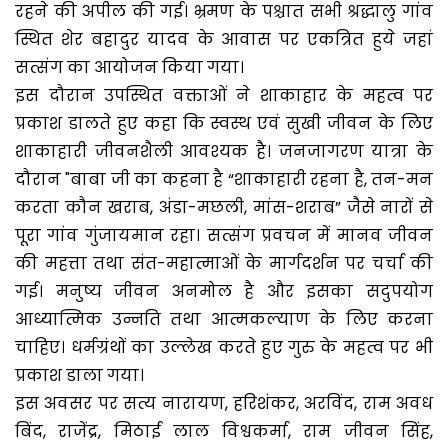
रहने की अपील की गई। भ्रमण के पश्चात सभी श्रद्धालु गांव
स्थित शेर बहादुर यादव के आवास पर एकत्रित हुये जहां
सत्संग का आयोजन किया गया।
इस दौरान उपस्थित वक्ताओं ने शाकाहार के महत्व पर
प्रकाश डालते हुए कहा कि स्वस्थ एवं सुखी जीवन के लिए
शाकाहारी जीवनशैली आवश्यक है। जनजागरण यात्रा के
दौरान "बाबा जी का कहना है “शाकाहारी रहना है, तन-मन
करता कौन खराब, अंडा-मछली, मांस-शराब” जैसे नारों से
पूरा गांव गुंजायमान रहा। सत्संग प्रवचन में मानव जीवन
की महत्ता तथा संत-महात्माओं के मार्गदर्शन पर चर्चा की
गई। मनुष्य जीवन अनमोल है और इसका सदुपयोग
आध्यात्मिक उन्नति तथा आत्मकल्याण के लिए करना
चाहिए। धर्मग्रंथों का उल्लेख करते हुए गुरु के महत्व पर भी
प्रकाश डाला गया।
इस अवसर पर सत्य नारायण, हरिशंकर, अरविंद, राम अवध
बिंद, राजेंद्र, मिठाई लाल विश्वकर्मा, राम जीवन सिंह,