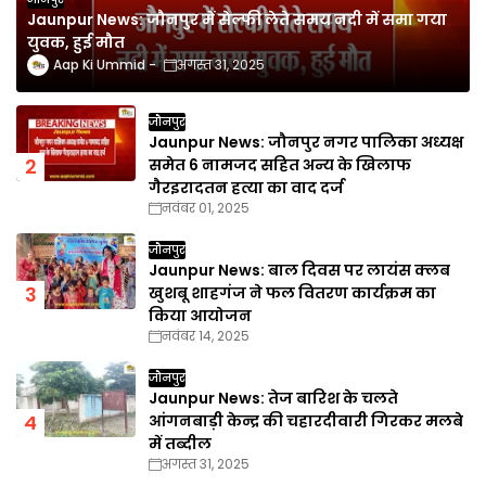
Jaunpur News: जौनपुर में सेल्फी लेते समय नदी में समा गया
युवक, हुई मौत
Aap Ki Ummid
अगस्त 31, 2025
जौनपुर
Jaunpur News: जौनपुर नगर पालिका अध्यक्ष
समेत 6 नामजद सहित अन्य के खिलाफ
गैरइरादतन हत्या का वाद दर्ज
नवंबर 01, 2025
जौनपुर
Jaunpur News: बाल दिवस पर लायंस क्लब
खुशबू शाहगंज ने फल वितरण कार्यक्रम का
किया आयोजन
नवंबर 14, 2025
जौनपुर
Jaunpur News: तेज बारिश के चलते
आंगनबाड़ी केन्द्र की चहारदीवारी गिरकर मलबे
में तब्दील
अगस्त 31, 2025