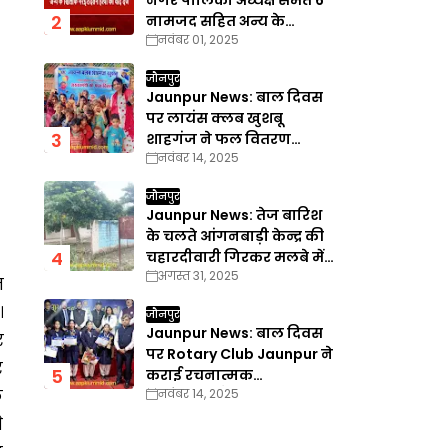
नगर पालिका अध्यक्ष समेत 6
नामजद सहित अन्य के
नवंबर 01, 2025
खिलाफ गैरइरादतन हत्या का
वाद दर्ज
जौनपुर
Jaunpur News: बाल दिवस
पर लायंस क्लब खुशबू
शाहगंज ने फल वितरण
नवंबर 14, 2025
कार्यक्रम का किया आयोजन
जौनपुर
Jaunpur News: तेज बारिश
के चलते आंगनबाड़ी केन्द्र की
चहारदीवारी गिरकर मलबे में
अगस्त 31, 2025
तब्दील
त
।
जौनपुर
Jaunpur News: बाल दिवस
र
पर Rotary Club Jaunpur ने
र
कराई रचनात्मक
े
नवंबर 14, 2025
प्रतियोगिताएँ
े