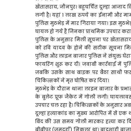
खेतासराय, जौनपुर। बहुचर्चित दूल्हा आजाद 
लगी है। यहां 1 लाख रुपये का ईनामी और माम
पुलिस मुठभेड़ में मार गिराया गया। इस मुठभे
घायल हो गये हैं जिनका प्राथमिक उपचार कराय
पुलिस के अनुसार मिली सूचना पर खेतासराय
को रवि यादव के होने की सटीक सूचना मि
पुलिस और लाइन बाजार पुलिस ने संयुक्त घेराब
फायरिंग शुरू कर दी। जवाबी कार्रवाई में 
जबकि उसके साथ बाइक पर बैठा साथी फरार
चिकित्सकों ने मृत घोषित कर दिया।
मुठभेड़ के दौरान थाना लाइन बाजार के प्रभार
के बुलेट प्रूफ जैकेट में गोली लगी। घायलावस
उपचार चल रहा है। चिकित्सकों के अनुसार अब 
दूल्हा हत्याकांड का मुख्य आरोपित में से एक
बिंद की उस समय गोली मारकर हत्या कर दि
बीबीपुर (जमदहाँ) निकला था। बादशाही बाजार म