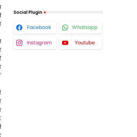
थ
Social Plugin
ं
े
Facebook
Whatsapp
स
Instagram
Youtube
ा
े
ा
ं
ी
ा
त
द
े
र