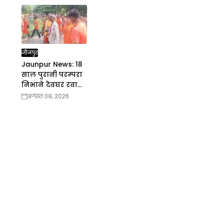
जौनपुर
Jaunpur News: 18
साल पुरानी परम्परा
निभाने देवघर रवाना
हुये 150 कांवरिये
अगस्त 08, 2026