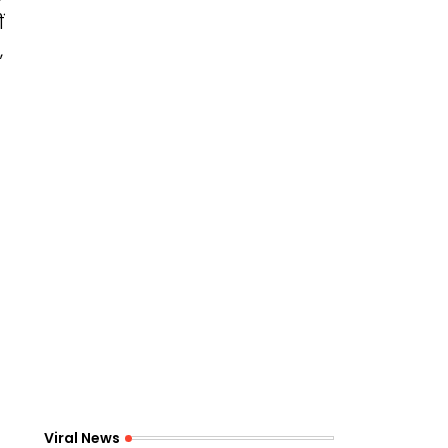
ं
,
Viral News