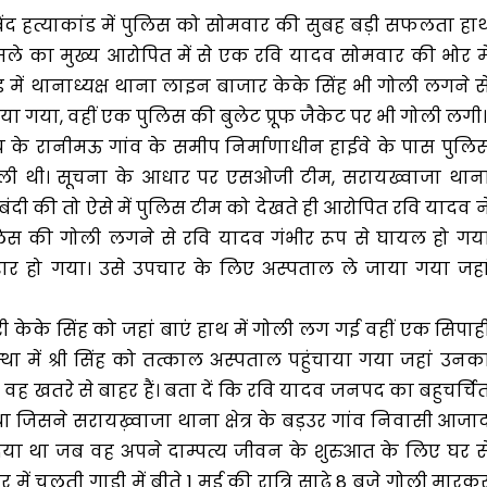
बिंद हत्याकांड में पुलिस को सोमवार की सुबह बड़ी सफलता हा
ले का मुख्य आरोपित में से एक रवि यादव सोमवार की भोर मे
ड़ में थानाध्यक्ष थाना लाइन बाजार केके सिंह भी गोली लगने स
ा गया, वहीं एक पुलिस की बुलेट प्रूफ जैकेट पर भी गोली लगी।
 के रानीमऊ गांव के समीप निर्माणाधीन हाईवे के पास पुलि
ली थी। सूचना के आधार पर एसओजी टीम, सरायख्वाजा थान
ंदी की तो ऐसे में पुलिस टीम को देखते ही आरोपित रवि यादव न
पुलिस की गोली लगने से रवि यादव गंभीर रूप से घायल हो गय
 हो गया। उसे उपचार के लिए अस्पताल ले जाया गया जहा
ी केके सिंह को जहां बाएं हाथ में गोली लग गई वहीं एक सिपाह
्था में श्री सिंह को तत्काल अस्पताल पहुंचाया गया जहां उनक
वह खतरे से बाहर हैं। बता दें कि रवि यादव जनपद का बहुचर्चि
 था जिसने सरायख़्वाजा थाना क्षेत्र के बड़उर गांव निवासी आजा
या था जब वह अपने दाम्पत्य जीवन के शुरुआत के लिए घर स
ें चलती गाड़ी में बीते 1 मई की रात्रि साढ़े 8 बजे गोली मारक