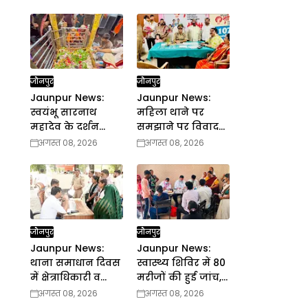
जौनपुर
जौनपुर
Jaunpur News:
Jaunpur News:
स्वयंभू सारनाथ
महिला थाने पर
महादेव के दर्शन
समझाने पर विवाद
करने के लिये उमड़ा
का हुआ पटाक्षेप
अगस्त 08, 2026
अगस्त 08, 2026
श्रद्धालुओं का भीड़
जौनपुर
जौनपुर
Jaunpur News:
Jaunpur News:
थाना समाधान दिवस
स्वास्थ्य शिविर में 80
में क्षेत्राधिकारी व
मरीजों की हुई जांच,
तहसीलदार ने सुनी
निशुल्क बांटी गयीं
अगस्त 08, 2026
अगस्त 08, 2026
फरियाद
दवाएं