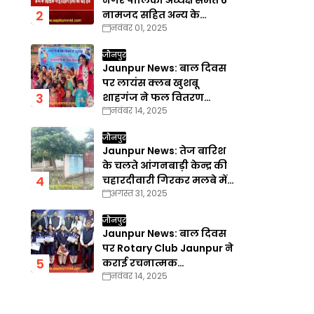
नगर पालिका अध्यक्ष समेत 6
नामजद सहित अन्य के
नवंबर 01, 2025
खिलाफ गैरइरादतन हत्या का
वाद दर्ज
जौनपुर
Jaunpur News: बाल दिवस
पर लायंस क्लब खुशबू
शाहगंज ने फल वितरण
नवंबर 14, 2025
कार्यक्रम का किया आयोजन
जौनपुर
Jaunpur News: तेज बारिश
के चलते आंगनबाड़ी केन्द्र की
चहारदीवारी गिरकर मलबे में
अगस्त 31, 2025
तब्दील
जौनपुर
Jaunpur News: बाल दिवस
पर Rotary Club Jaunpur ने
कराई रचनात्मक
नवंबर 14, 2025
प्रतियोगिताएँ