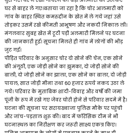
घुस गए। घर में रखी गोदरेज की बड़ी अलमारी को उठाकर
घर से बाहर ले गए।बताया जा रहा है कि चोर आलमारी को
गांव के बाहर स्थित कमरुद्दीन के खेत में ले गये जहां उसे
तोड़कर उसमें रखे कीमती आभूषण और नकदी निकाल ली।
मंगलवार सुबह खेत में टूटी पड़ी अलमारी मिलने पर घटना
की जानकारी हुई। सूचना मिलते ही गांव में लोगों की भीड़
जुट गई।
पीड़ित परिवार के अनुसार चोर दो सोने की चेन, एक सोने
की अंगूठी, एक जोड़ी सोने का झुमका, दो जोड़ी सोने की
बाली, दो जोड़ी सोने का झाला, एक सोने का बाला, दो जोड़ी
पायल, सात जोड़ी मीना तथा 60 हजार रुपये नकद उठा ले
गये। परिवार के मुताबिक शादी-विवाह और वर्षों की जमा
पूंजी के रूप में रखे गए जेवर चोरी होने से परिवार सदमे में है।
घटना की सूचना पर सरायख्वाजा पुलिस मौके पर पहुंची
और जांच-पड़ताल शुरू की। बाद में फॉरेंसिक टीम ने भी
घटनास्थल का निरीक्षण कर जरूरी साक्ष्य एकत्र किए।