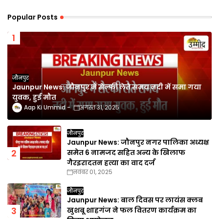
Popular Posts
जौनपुर
Jaunpur News: जौनपुर में सेल्फी लेते समय नदी में समा गया
युवक, हुई मौत
Aap Ki Ummid
अगस्त 31, 2025
जौनपुर
Jaunpur News: जौनपुर नगर पालिका अध्यक्ष
समेत 6 नामजद सहित अन्य के खिलाफ
गैरइरादतन हत्या का वाद दर्ज
नवंबर 01, 2025
जौनपुर
Jaunpur News: बाल दिवस पर लायंस क्लब
खुशबू शाहगंज ने फल वितरण कार्यक्रम का