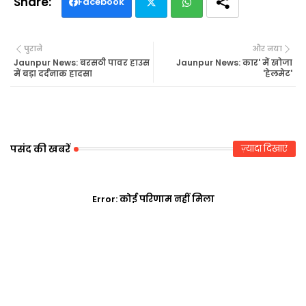
Facebook
Twi
Wh
पुराने
और नया
tte
ats
Jaunpur News: बरसठी पावर हाउस
Jaunpur News: कार' में खोजा
में बड़ा दर्दनाक हादसा
'हेलमेट'
r
ap
p
पसंद की खबरें
ज़्यादा दिखाएं
Error:
कोई परिणाम नहीं मिला