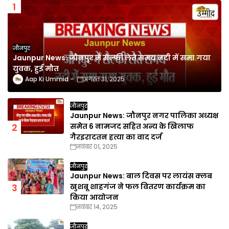
जौनपुर
Jaunpur News: जौनपुर में सेल्फी लेते समय नदी में समा गया
युवक, हुई मौत
Aap Ki Ummid
अगस्त 31, 2025
जौनपुर
Jaunpur News: जौनपुर नगर पालिका अध्यक्ष
समेत 6 नामजद सहित अन्य के खिलाफ
गैरइरादतन हत्या का वाद दर्ज
नवंबर 01, 2025
जौनपुर
Jaunpur News: बाल दिवस पर लायंस क्लब
खुशबू शाहगंज ने फल वितरण कार्यक्रम का
किया आयोजन
नवंबर 14, 2025
जौनपुर