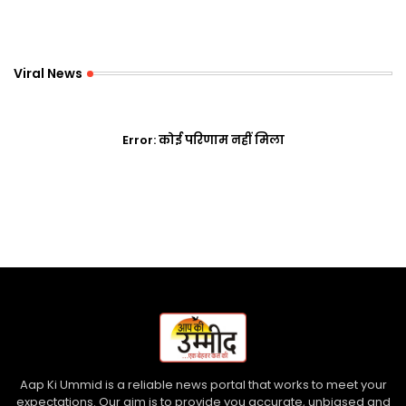
Viral News
Error:
कोई परिणाम नहीं मिला
Aap Ki Ummid is a reliable news portal that works to meet your
expectations. Our aim is to provide you accurate, unbiased and