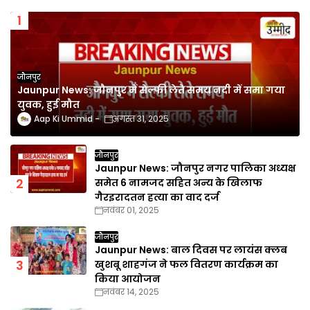
जौनपुर
Jaunpur News: जौनपुर में सेल्फी लेते समय नदी में समा गया
युवक, हुई मौत
Aap Ki Ummid
अगस्त 31, 2025
जौनपुर
Jaunpur News: जौनपुर नगर पालिका अध्यक्ष
समेत 6 नामजद सहित अन्य के खिलाफ
गैरइरादतन हत्या का वाद दर्ज
नवंबर 01, 2025
जौनपुर
Jaunpur News: बाल दिवस पर लायंस क्लब
खुशबू शाहगंज ने फल वितरण कार्यक्रम का
किया आयोजन
नवंबर 14, 2025