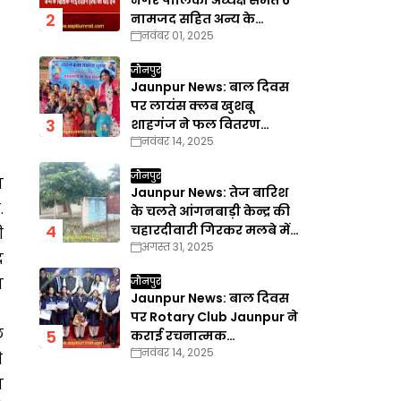
नगर पालिका अध्यक्ष समेत 6
नामजद सहित अन्य के
नवंबर 01, 2025
खिलाफ गैरइरादतन हत्या का
वाद दर्ज
जौनपुर
Jaunpur News: बाल दिवस
पर लायंस क्लब खुशबू
शाहगंज ने फल वितरण
नवंबर 14, 2025
कार्यक्रम का किया आयोजन
जौनपुर
न
Jaunpur News: तेज बारिश
.
के चलते आंगनबाड़ी केन्द्र की
चहारदीवारी गिरकर मलबे में
ी
अगस्त 31, 2025
तब्दील
र
य
जौनपुर
Jaunpur News: बाल दिवस
पर Rotary Club Jaunpur ने
छ
कराई रचनात्मक
नवंबर 14, 2025
प्रतियोगिताएँ
े
ा