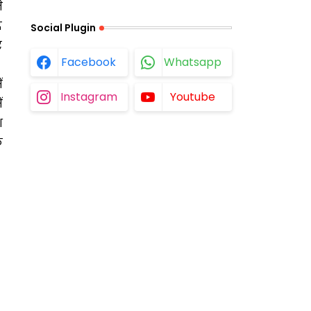
े
द
Social Plugin
र
Facebook
Whatsapp
ं
Instagram
Youtube
ं
श
े