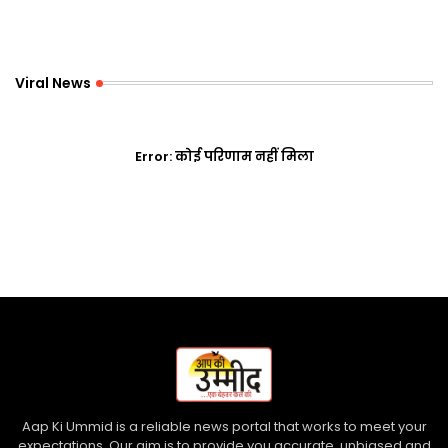
Viral News
Error:
कोई परिणाम नहीं मिला
Aap Ki Ummid is a reliable news portal that works to meet your
expectations. Our aim is to provide you accurate, unbiased and