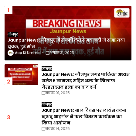
जौनपुर
Jaunpur News: जौनपुर में सेल्फी लेते समय नदी में समा गया
युवक, हुई मौत
Aap Ki Ummid
अगस्त 31, 2025
जौनपुर
Jaunpur News: जौनपुर नगर पालिका अध्यक्ष
समेत 6 नामजद सहित अन्य के खिलाफ
गैरइरादतन हत्या का वाद दर्ज
नवंबर 01, 2025
जौनपुर
Jaunpur News: बाल दिवस पर लायंस क्लब
खुशबू शाहगंज ने फल वितरण कार्यक्रम का
किया आयोजन
नवंबर 14, 2025