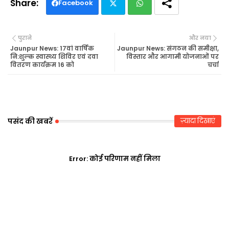
Facebook
Twi
Wh
पुराने
और नया
tte
ats
Jaunpur News: 17वां वार्षिक
Jaunpur News: संगठन की समीक्षा,
नि:शुल्क स्वास्थ्य शिविर एवं दवा
विस्तार और आगामी योजनाओं पर
वितरण कार्यक्रम 16 को
चर्चा
r
ap
p
पसंद की खबरें
ज़्यादा दिखाएं
Error:
कोई परिणाम नहीं मिला