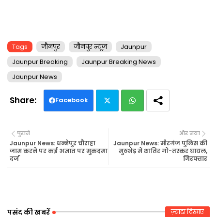
Tags
जौनपुर
जौनपुर न्यूज़
Jaunpur
Jaunpur Breaking
Jaunpur Breaking News
Jaunpur News
Facebook
Twi
Wh
पुराने
और नया
tte
ats
Jaunpur News: धन्नेपुर चौराहा
Jaunpur News: मीरगंज पुलिस की
जाम करने पर कई अज्ञात पर मुकदमा
मुठभेड़ में शातिर गो-तस्कर घायल,
दर्ज
गिरफ्तार
r
ap
p
पसंद की खबरें
ज़्यादा दिखाएं