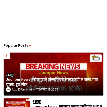
Popular Posts
जौनपुर
Jaunpur News: जौनपुर में सेल्फी लेते समय नदी में समा गया
युवक, हुई मौत
Aap Ki Ummid
अगस्त 31, 2025
जौनपुर
Jaunpur News: जौनपुर नगर पालिका अध्यक्ष