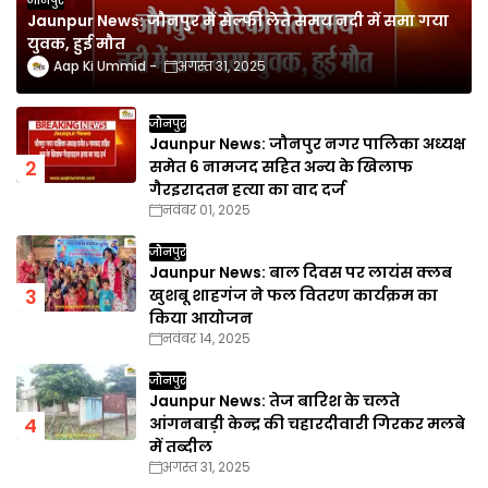
Jaunpur News: जौनपुर में सेल्फी लेते समय नदी में समा गया
युवक, हुई मौत
Aap Ki Ummid
अगस्त 31, 2025
जौनपुर
Jaunpur News: जौनपुर नगर पालिका अध्यक्ष
समेत 6 नामजद सहित अन्य के खिलाफ
गैरइरादतन हत्या का वाद दर्ज
नवंबर 01, 2025
जौनपुर
Jaunpur News: बाल दिवस पर लायंस क्लब
खुशबू शाहगंज ने फल वितरण कार्यक्रम का
किया आयोजन
नवंबर 14, 2025
जौनपुर
Jaunpur News: तेज बारिश के चलते
आंगनबाड़ी केन्द्र की चहारदीवारी गिरकर मलबे
में तब्दील
अगस्त 31, 2025