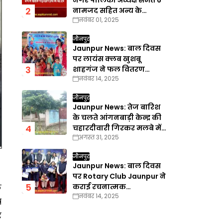
नगर पालिका अध्यक्ष समेत 6
नामजद सहित अन्य के
नवंबर 01, 2025
खिलाफ गैरइरादतन हत्या का
वाद दर्ज
जौनपुर
Jaunpur News: बाल दिवस
पर लायंस क्लब खुशबू
शाहगंज ने फल वितरण
नवंबर 14, 2025
कार्यक्रम का किया आयोजन
जौनपुर
Jaunpur News: तेज बारिश
के चलते आंगनबाड़ी केन्द्र की
चहारदीवारी गिरकर मलबे में
अगस्त 31, 2025
तब्दील
जौनपुर
Jaunpur News: बाल दिवस
पर Rotary Club Jaunpur ने
कराई रचनात्मक
े
नवंबर 14, 2025
प्रतियोगिताएँ
ष
र