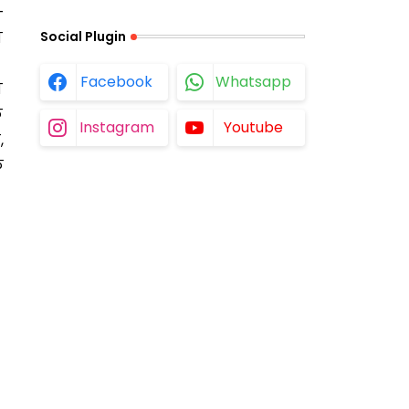
—
Social Plugin
ो
Facebook
Whatsapp
ा
क
Instagram
Youtube
,
क