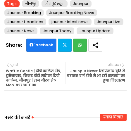
Tags
जौनपुर
जौनपुर न्यूज़
Jaunpur
Jaunpur Breaking
Jaunpur Breaking News
Jaunpur Headlines
jaunpur latest news
Jaunpur Live
Jaunpur News
Jaunpur Today
Jaunpur Update
Facebook
Twi
Wh
पुराने
और नया
tte
ats
Waffle Castle | टीडी कालेज रोड,
Jaunpur News: लिपिकीय त्रुटि से
हुसैनाबाद, निकट टीडी महिला डिग्री
वरासत दर्ज होने में आ रही समस्या का
कालेज, जौनपुर | राज गौरव सेठ
हुआ निस्तारण
r
ap
Mob. 9278011106
p
पसंद की खबरें
ज़्यादा दिखाएं