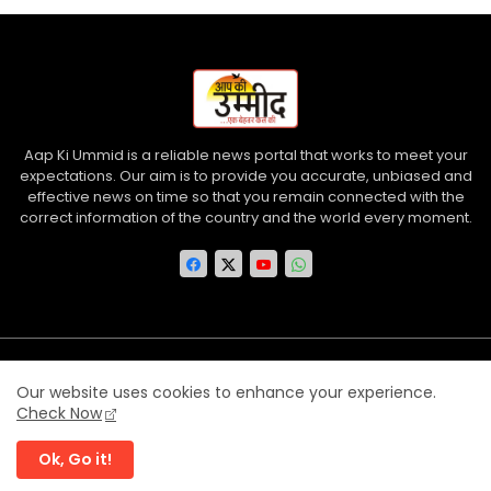
Aap Ki Ummid is a reliable news portal that works to meet your
expectations. Our aim is to provide you accurate, unbiased and
effective news on time so that you remain connected with the
correct information of the country and the world every moment.
Home
About us
Contact us
Privacy Policy
Our website uses cookies to enhance your experience.
Disclaimer
Terms and Conditions
Check Now
Ok, Go it!
©
Aap Ki Ummid
| All rights reserved