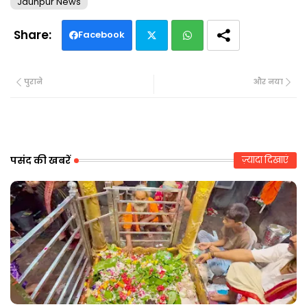
Jaunpur News
Facebook
Twi
Wh
पुराने
और नया
tte
ats
r
ap
p
पसंद की खबरें
ज़्यादा दिखाएं