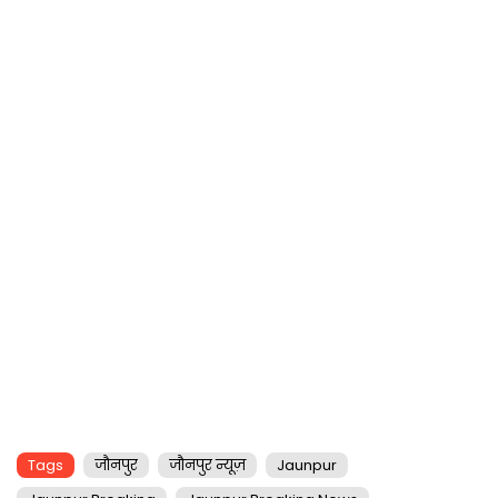
Tags
जौनपुर
जौनपुर न्यूज़
Jaunpur