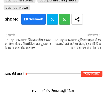
Jaunpur Breaking
Jaunpur Breaking News
Jaunpur News
Facebook
Twi
Wh
पुराने
और नया
tte
ats
Jaunpur News: जिलास्तरीय इण्टर
Jaunpur News: पुलिस लाइन में 22
कालेज खेल प्रतियोगिता का पुरस्कार
फरवरी को लगेगा मेगा/वृहद विधिक
वितरण समारोह सम्पन्न
सहायता एवं सेवा शिविर
r
ap
p
पसंद की खबरें
ज़्यादा दिखाएं
Error:
कोई परिणाम नहीं मिला