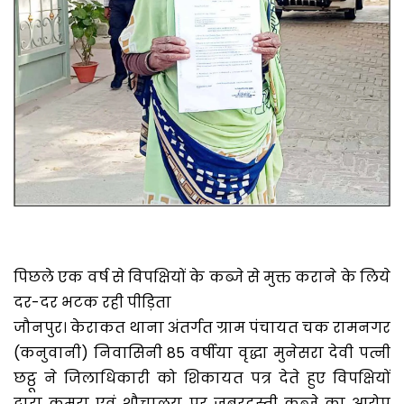
पिछले एक वर्ष से विपक्षियों के कब्जे से मुक्त कराने के लिये
दर-दर भटक रही पीड़िता
जौनपुर। केराकत थाना अंतर्गत ग्राम पंचायत चक रामनगर
(कनुवानी) निवासिनी 85 वर्षीया वृद्धा मुनेसरा देवी पत्नी
छट्ठू ने जिलाधिकारी को शिकायत पत्र देते हुए विपक्षियों
द्वारा कमरा एवं शौचालय पर जबरदस्ती कब्जे का आरोप