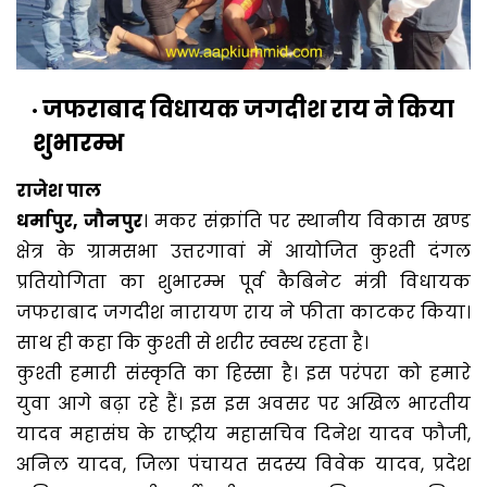
जफराबाद विधायक जगदीश राय ने किया
शुभारम्भ
राजेश पाल
धर्मापुर, जौनपुर
। मकर संक्रांति पर स्थानीय विकास खण्ड
क्षेत्र के ग्रामसभा उत्तरगावां में आयोजित कुश्ती दंगल
प्रतियोगिता का शुभारम्भ पूर्व कैबिनेट मंत्री विधायक
जफराबाद जगदीश नारायण राय ने फीता काटकर किया।
साथ ही कहा कि कुश्ती से शरीर स्वस्थ रहता है।
कुश्ती हमारी संस्कृति का हिस्सा है। इस परंपरा को हमारे
युवा आगे बढ़ा रहे हैं। इस इस अवसर पर अखिल भारतीय
यादव महासंघ के राष्ट्रीय महासचिव दिनेश यादव फौजी,
अनिल यादव, जिला पंचायत सदस्य विवेक यादव, प्रदेश