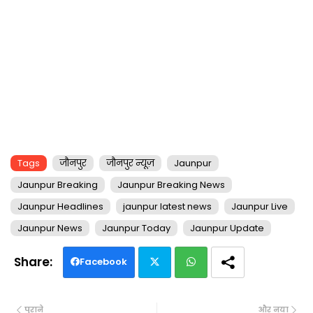
Tags
जौनपुर
जौनपुर न्यूज़
Jaunpur
Jaunpur Breaking
Jaunpur Breaking News
Jaunpur Headlines
jaunpur latest news
Jaunpur Live
Jaunpur News
Jaunpur Today
Jaunpur Update
Facebook
Twi
Wh
पुराने
और नया