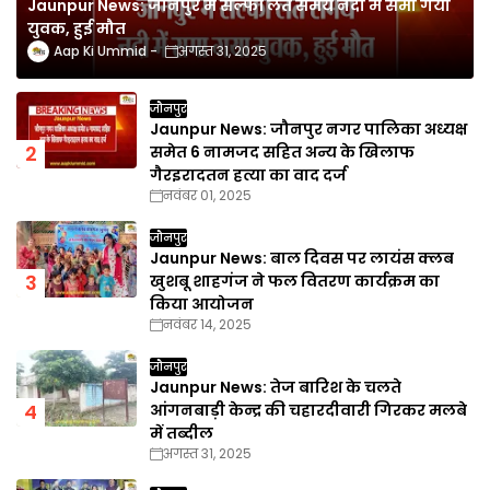
Jaunpur News: जौनपुर में सेल्फी लेते समय नदी में समा गया
युवक, हुई मौत
Aap Ki Ummid
अगस्त 31, 2025
जौनपुर
Jaunpur News: जौनपुर नगर पालिका अध्यक्ष
समेत 6 नामजद सहित अन्य के खिलाफ
गैरइरादतन हत्या का वाद दर्ज
नवंबर 01, 2025
जौनपुर
Jaunpur News: बाल दिवस पर लायंस क्लब
खुशबू शाहगंज ने फल वितरण कार्यक्रम का
किया आयोजन
नवंबर 14, 2025
जौनपुर
Jaunpur News: तेज बारिश के चलते
आंगनबाड़ी केन्द्र की चहारदीवारी गिरकर मलबे
में तब्दील
अगस्त 31, 2025