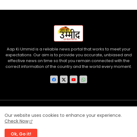
Aap Ki Ummid is a reliable news portal that works to meet your
expectations. Our aim is to provide you accurate, unbiased and
effective news on time so that you remain connected with the
correct information of the country and the world every moment.
Home
About us
Contact us
Privacy Policy
Our website uses cookies to enhance your experience.
Disclaimer
Terms and Conditions
Check Now
Ok, Go it!
©
Aap Ki Ummid
| All rights reserved