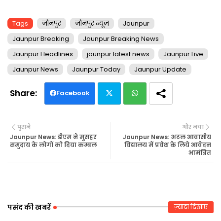
Tags
जौनपुर
जौनपुर न्यूज़
Jaunpur
Jaunpur Breaking
Jaunpur Breaking News
Jaunpur Headlines
jaunpur latest news
Jaunpur Live
Jaunpur News
Jaunpur Today
Jaunpur Update
Facebook
Twi
Wh
पुराने
और नया
tte
ats
Jaunpur News: डीएम ने मुसहर
Jaunpur News: अटल आवासीय
समुदाय के लोगों को दिया कम्बल
विद्यालय में प्रवेश के लिये आवेदन
आमंत्रित
r
ap
p
पसंद की खबरें
ज़्यादा दिखाएं