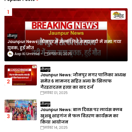
जौनपुर
Jaunpur News: जौनपुर में सेल्फी लेते समय नदी में समा गया
युवक, हुई मौत
Aap Ki Ummid
अगस्त 31, 2025
जौनपुर
Jaunpur News: जौनपुर नगर पालिका अध्यक्ष
समेत 6 नामजद सहित अन्य के खिलाफ
गैरइरादतन हत्या का वाद दर्ज
नवंबर 01, 2025
जौनपुर
Jaunpur News: बाल दिवस पर लायंस क्लब
खुशबू शाहगंज ने फल वितरण कार्यक्रम का
किया आयोजन
नवंबर 14, 2025