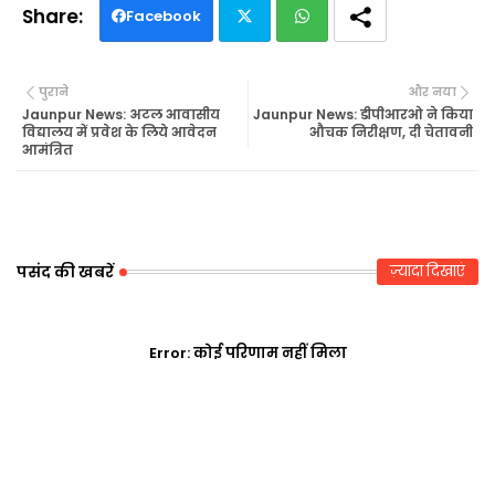
Facebook
Twi
Wh
पुराने
और नया
tte
ats
Jaunpur News: अटल आवासीय
Jaunpur News: डीपीआरओ ने किया
विद्यालय में प्रवेश के लिये आवेदन
औचक निरीक्षण, दी चेतावनी
आमंत्रित
r
ap
p
पसंद की खबरें
ज़्यादा दिखाएं
Error:
कोई परिणाम नहीं मिला