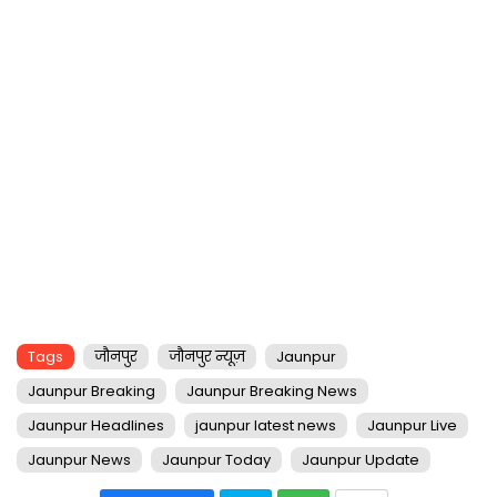
Tags
जौनपुर
जौनपुर न्यूज़
Jaunpur
Jaunpur Breaking
Jaunpur Breaking News
Jaunpur Headlines
jaunpur latest news
Jaunpur Live
Jaunpur News
Jaunpur Today
Jaunpur Update