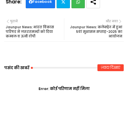
Facebook
Twi
Wh
पुराने
और नया
tte
ats
Jaunpur News: भारत विकास
Jaunpur News: कलेक्ट्रेट में हुआ
परिषद ने जरूरतमन्दों को दिया
5वां सुशासन सप्ताह-2025 का
कम्बल व ऊनी टोपी
आयोजन
r
ap
p
पसंद की खबरें
ज़्यादा दिखाएं
Error:
कोई परिणाम नहीं मिला