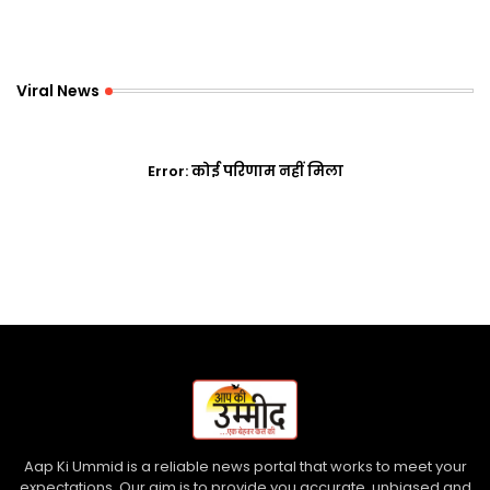
Viral News
Error:
कोई परिणाम नहीं मिला
Aap Ki Ummid is a reliable news portal that works to meet your
expectations. Our aim is to provide you accurate, unbiased and