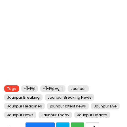
Tags
जौनपुर
जौनपुर न्यूज़
Jaunpur
Jaunpur Breaking
Jaunpur Breaking News
Jaunpur Headlines
jaunpur latest news
Jaunpur Live
Jaunpur News
Jaunpur Today
Jaunpur Update