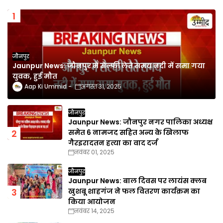
जौनपुर
Jaunpur News: जौनपुर में सेल्फी लेते समय नदी में समा गया
युवक, हुई मौत
Aap Ki Ummid
अगस्त 31, 2025
जौनपुर
Jaunpur News: जौनपुर नगर पालिका अध्यक्ष
समेत 6 नामजद सहित अन्य के खिलाफ
गैरइरादतन हत्या का वाद दर्ज
नवंबर 01, 2025
जौनपुर
Jaunpur News: बाल दिवस पर लायंस क्लब
खुशबू शाहगंज ने फल वितरण कार्यक्रम का
किया आयोजन
नवंबर 14, 2025