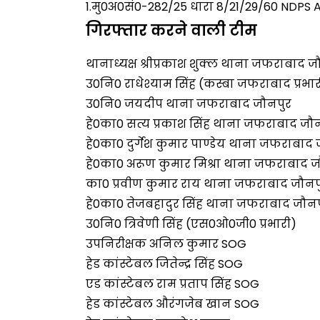
1.मु0अ0सं0-282/25 धारा 8/21/29/60 NDP
गिरफ्तार करने वाली टीम
थानाध्यक्ष श्रीप्रकाश शुक्ल थाना जफराबाद 
उ0नि0 राधेश्याम सिंह (कस्बा जफराबाद प्रभ
उ0नि0 जयदीप थाना जफराबाद जौनपुर
हे0का0 सत्य प्रकाश सिंह थाना जफराबाद जौ
हे0का0 दुर्गेश कुमार पाण्डेय थाना जफराबाद
हे0का0 अरूण कुमार मिश्रा थाना जफराबाद ज
का0 प्रवीण कुमार राय थाना जफराबाद जौनप
हे0का0 तेजबहादुर सिंह थाना जफराबाद जौनप
उ0नि0 त्रिवेणी सिंह (एस0ओ0जी0 प्रभारी)
उपनिरीक्षक अनिल कुमार SOG
हेड कांस्टेबल जितेन्द्र सिंह SOG
एड कांस्टेबल राम प्रताप सिंह SOG
हेड कांस्टेबल औरंगजेब खान SOG