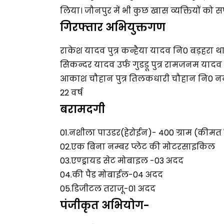
लिया। जौनपुर में भी कुछ खास व्यक्तियों को स
गिरफ्तार अभियुक्तगण
राकेश यादव पुत्र कन्हैया यादव नि0 बड़हरा थ
सिकन्दर यादव उर्फ गुडडू पुत्र रामजनम यादव
आकाश चौहान पुत्र तिलकधारी चौहान नि0 नन
22 वर्ष
बरामदगी
01.नशीला पाउडर(हेरोईन)- 400 ग्राम (कीम
02.एक बिना नम्बर प्लेट की मोटरसाइकिल
03.एण्ड्रायड सेट मोबाइल -03 अदद
04.की पैड मोबाईल-04 अदद
05.डिजीटल तराजू-01 अदद
पंजीकृत अभियोग-