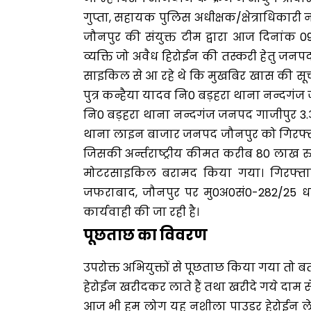
गुप्ता, सहायक पुलिस अधीक्षक/क्षेत्राधिकार
जौनपुर की संयुक्त टीम द्वारा आज दिनांक 
व्यक्ति जो अवैध हिरोईन की तस्करी हेतु जन
साइकिल से आ रहे थे कि मुखबिर खास की सू
पुत्र कन्हैया यादव नि0 बड़हरा थाना नन्दगंज
नि0 बड़हरा थाना नन्दगंज जनपद गाजीपुर 3.
थाना लाइन बाजार जनपद जौनपुर को गिरफ्ता
जिसकी अर्न्तराष्ट्रीय कीमत करीब 80 लाख र
मोटरसाइकिल बरामद किया गया। गिरफ्तार
जफराबाद, जौनपुर पर मु0अ0सं0-282/25 
कार्यवाही की जा रही है।
पूछताछ का विवरण
उपरोक्त अभियुक्तों से पूछताछ किया गया तो
हेरोईन खरीदकर लाते हैं तथा खरीदे गये दाम से 
आज भी हम लोग यह नशीला पाउडर हेरोईन लेक