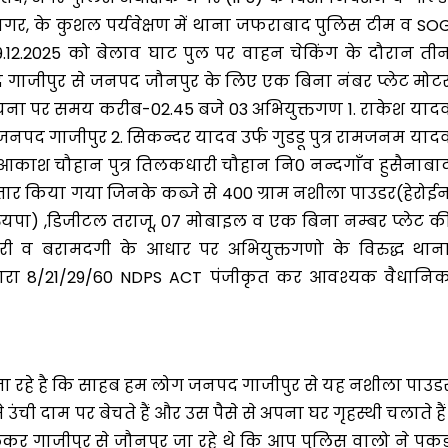
ी नगर, के कुशल पर्यवेक्षण में थाना जफराबाद पुलिस टीम व SO
09.12.2025 को बेलाव घाट पुल पर वाहन चेकिंग के दौरान ती
पद गाजीपुर से जनपद जौनपुर के लिए एक बिना नंबर प्लेट मोट
चना पर समय करीब-02.45 बजे 03 अभियुक्तगण 1. राकेश याद
 जनपद गाजीपुर 2. सिकन्दर यादव उर्फ गुडडू पुत्र रामजनम याद
आकाश चौहान पुत्र तिलकधारी चौहान नि0 नन्दगाँव हुसैनाबा
र किया गया जिनके कब्जे से 400 ग्राम नशीला पाउडर(हेरोई
ुयपा) ,डिजीटल तराजू, 07 मोबाइल व एक बिना नम्बर प्लेट क
ी व बरामदगी के आधार पर अभियुक्तगणो के विरुद्ध थान
धारा 8/21/29/60 NDPS ACT पंजीकृत कर आवश्यक वैधानि
 बता रहे है कि साहब हम लोग जनपद गाजीपुर से यह नशीला पाउड
उंची दाम पर बेचते हैं और उस पैसे से अपना घर गृहस्थी चलाते हैं
र गाजीपुर से जौनपुर जा रहे थे कि आप पुलिस वालो ने पकड