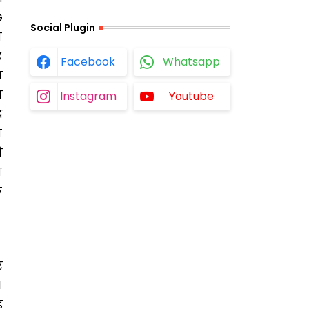
G
Social Plugin
न
र
Facebook
Whatsapp
व
व
Instagram
Youtube
द
न
ी
ा
क
र
।
़