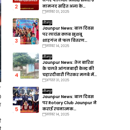
नगर पालिका अध्यक्ष समेत 6
नामजद सहित अन्य के
नवंबर 01, 2025
खिलाफ गैरइरादतन हत्या का
वाद दर्ज
जौनपुर
Jaunpur News: बाल दिवस
पर लायंस क्लब खुशबू
शाहगंज ने फल वितरण
नवंबर 14, 2025
कार्यक्रम का किया आयोजन
जौनपुर
Jaunpur News: तेज बारिश
के चलते आंगनबाड़ी केन्द्र की
चहारदीवारी गिरकर मलबे में
अगस्त 31, 2025
तब्दील
ी
जौनपुर
0
Jaunpur News: बाल दिवस
पर Rotary Club Jaunpur ने
व
कराई रचनात्मक
नवंबर 14, 2025
प्रतियोगिताएँ
े
ी