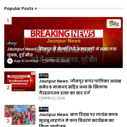
Popular Posts
जौनपुर
Jaunpur News: जौनपुर में सेल्फी लेते समय नदी में समा गया
युवक, हुई मौत
Aap Ki Ummid
अगस्त 31, 2025
जौनपुर
Jaunpur News: जौनपुर नगर पालिका अध्यक्ष
समेत 6 नामजद सहित अन्य के खिलाफ
गैरइरादतन हत्या का वाद दर्ज
नवंबर 01, 2025
जौनपुर
Jaunpur News: बाल दिवस पर लायंस क्लब
खुशबू शाहगंज ने फल वितरण कार्यक्रम का
किया आयोजन