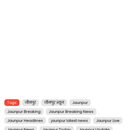
Tags
जौनपुर
जौनपुर न्यूज़
Jaunpur
Jaunpur Breaking
Jaunpur Breaking News
Jaunpur Headlines
jaunpur latest news
Jaunpur Live
Jaunpur News
Jaunpur Today
Jaunpur Update