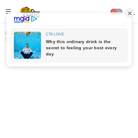
मुख्यपृष्ठ
Jaunpur Update
Jaunpur News: बीआरपी कालेज में
आयोजित 111वीं दो दिवसीय वार्षिक खेलकूद प्रतियोगिता सम्पन्न