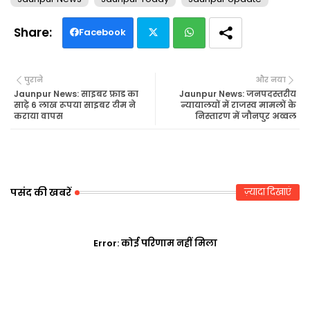
Facebook
Twi
Wh
पुराने
और नया
tte
ats
Jaunpur News: साइबर फ्राड का
Jaunpur News: जनपदस्तरीय
साढ़े 6 लाख रूपया साइबर टीम ने
न्यायालयों में राजस्व मामलों के
कराया वापस
निस्तारण में जौनपुर अव्वल
r
ap
p
पसंद की खबरें
ज़्यादा दिखाएं
Error:
कोई परिणाम नहीं मिला