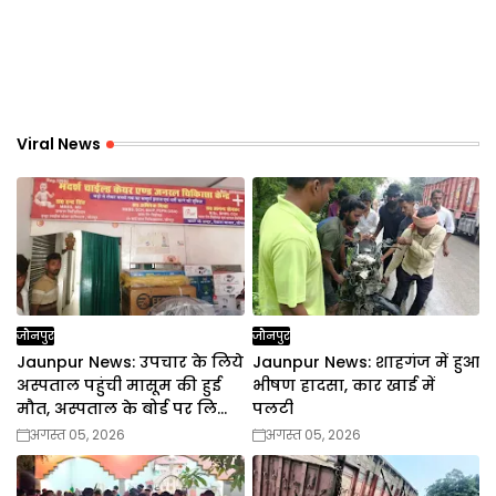
Viral News
जौनपुर
जौनपुर
Jaunpur News: उपचार के लिये
Jaunpur News: शाहगंज में हुआ
अस्पताल पहुंची मासूम की हुई
भीषण हादसा, कार खाई में
मौत, अस्पताल के बोर्ड पर लिखा
पलटी
है डा. इन्द्र सिंह सहित 3 डाक्टरों
अगस्त 05, 2026
अगस्त 05, 2026
का नाम