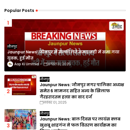
Popular Posts
जौनपुर
Jaunpur News: जौनपुर में सेल्फी लेते समय नदी में समा गया
युवक, हुई मौत
Aap Ki Ummid
अगस्त 31, 2025
जौनपुर
Jaunpur News: जौनपुर नगर पालिका अध्यक्ष
समेत 6 नामजद सहित अन्य के खिलाफ
गैरइरादतन हत्या का वाद दर्ज
नवंबर 01, 2025
जौनपुर
Jaunpur News: बाल दिवस पर लायंस क्लब
खुशबू शाहगंज ने फल वितरण कार्यक्रम का