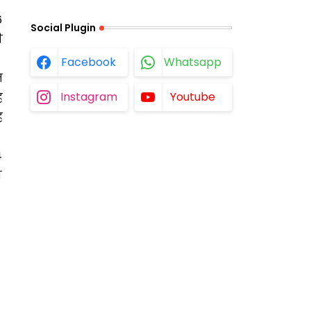
6
Social Plugin
ी
Facebook
Whatsapp
त
Instagram
Youtube
ह
ह
4
य