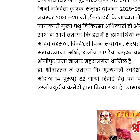
राजनीश सिंह नवापुर पोस्ट रामनगर एवं विरेन
मिनी नन्दिती कृषक समृ‌द्धि योजना 2025-26 
नवम्बर 2025—26 को ई—लाटरी के माध्यम स
जानकारी मुख्य पशु चिकित्सा अधिकारी डॉ ओम प्
साथ ही आगे बताया कि इसमें 8 लाभार्थियों क
भादव बरसठी, विन्देश्वरी विन्द सवायन, सरपत
सरायख्वाजा सोंधी, राजीव पाण्डेय बरइछ 
भोगीपुर राजा बाजार महराजगंज शामिल हैं।
डा. श्रीवास्तव ने बताया कि मुख्यमंत्री स्व
महिला 14 पुरुष) 82 गायों रिहाई हेतु क
एग्जीक्यूटीव कमेटी द्वारा किया गया है। लाभार्