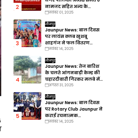
नगर पालिका अध्यक्ष समेत 6
नामजद सहित अन्य के
नवंबर 01, 2025
खिलाफ गैरइरादतन हत्या का
वाद दर्ज
जौनपुर
Jaunpur News: बाल दिवस
पर लायंस क्लब खुशबू
शाहगंज ने फल वितरण
नवंबर 14, 2025
कार्यक्रम का किया आयोजन
जौनपुर
Jaunpur News: तेज बारिश
के चलते आंगनबाड़ी केन्द्र की
चहारदीवारी गिरकर मलबे में
अगस्त 31, 2025
तब्दील
जौनपुर
Jaunpur News: बाल दिवस
पर Rotary Club Jaunpur ने
कराई रचनात्मक
5
नवंबर 14, 2025
प्रतियोगिताएँ
ी