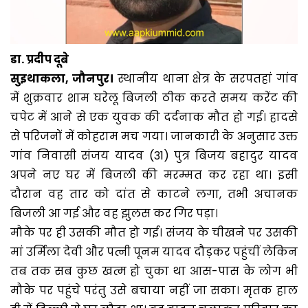
डा. प्रदीप दूबे
सुइथाकला, जौनपुर।
स्थानीय थाना क्षेत्र के सरपतहां गांव
में शुक्रवार शाम घरेलू बिजली ठीक करते समय करेंट की
चपेट में आने से एक युवक की दर्दनाक मौत हो गई। हादसे
से परिजनों में कोहराम मच गया। जानकारी के अनुसार उक्त
गांव निवासी संजय यादव (31) पुत्र बिजय बहादुर यादव
अपने नए घर में बिजली की मरम्मत कर रहा था। इसी
दौरान वह तार को दांत से काटने लगा, तभी अचानक
बिजली आ गई और वह झुलस कर गिर पड़ा।
मौके पर ही उसकी मौत हो गई। संजय के चीखने पर उसकी
मां उर्मिला देवी और पत्नी पूनम यादव दौड़कर पहुंचीं लेकिन
तब तक सब कुछ खत्म हो चुका था आस-पास के लोग भी
मौके पर पहुंचे परंतु उसे बचाया नहीं जा सका। मृतक हाल