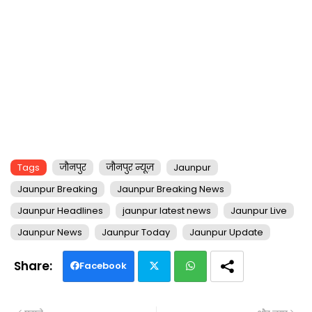
Tags
जौनपुर
जौनपुर न्यूज़
Jaunpur
Jaunpur Breaking
Jaunpur Breaking News
Jaunpur Headlines
jaunpur latest news
Jaunpur Live
Jaunpur News
Jaunpur Today
Jaunpur Update
Facebook
Twi
Wh