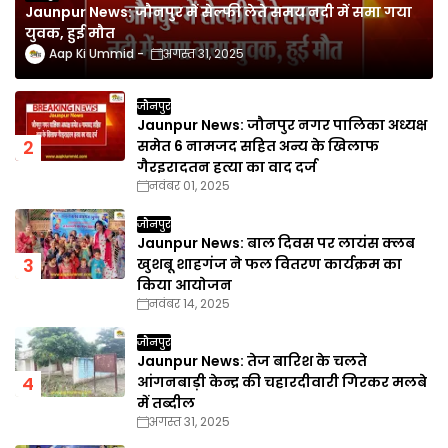
Jaunpur News: जौनपुर में सेल्फी लेते समय नदी में समा गया
युवक, हुई मौत
Aap Ki Ummid
अगस्त 31, 2025
जौनपुर
Jaunpur News: जौनपुर नगर पालिका अध्यक्ष
समेत 6 नामजद सहित अन्य के खिलाफ
गैरइरादतन हत्या का वाद दर्ज
नवंबर 01, 2025
जौनपुर
Jaunpur News: बाल दिवस पर लायंस क्लब
खुशबू शाहगंज ने फल वितरण कार्यक्रम का
किया आयोजन
नवंबर 14, 2025
जौनपुर
Jaunpur News: तेज बारिश के चलते
आंगनबाड़ी केन्द्र की चहारदीवारी गिरकर मलबे
में तब्दील
अगस्त 31, 2025