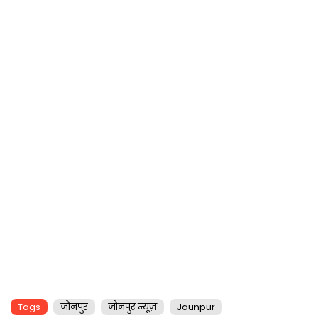
Tags
जौनपुर
जौनपुर न्यूज़
Jaunpur