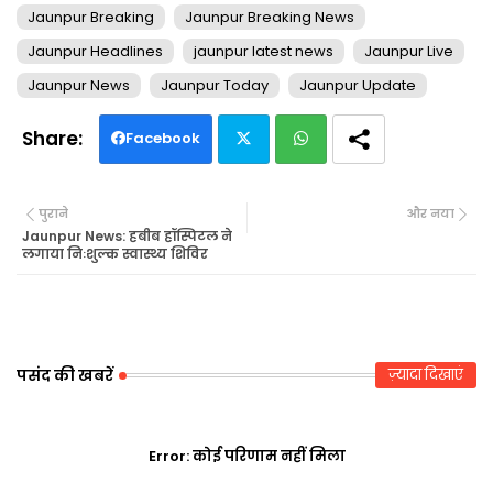
Jaunpur Breaking
Jaunpur Breaking News
Jaunpur Headlines
jaunpur latest news
Jaunpur Live
Jaunpur News
Jaunpur Today
Jaunpur Update
Facebook
Twi
Wh
पुराने
और नया
tte
ats
Jaunpur News: हबीब हॉस्पिटल ने
लगाया निःशुल्क स्वास्थ्य शिविर
r
ap
p
पसंद की खबरें
ज़्यादा दिखाएं
Error:
कोई परिणाम नहीं मिला