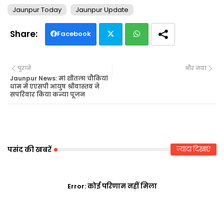
Jaunpur Today
Jaunpur Update
Facebook
Twi
Wh
पुराने
और नया
tte
ats
Jaunpur News: मां शीतला चौकियां
धाम में एएसपी आयुष श्रीवास्तव ने
सपरिवार किया कन्या पूजन
r
ap
p
पसंद की खबरें
ज़्यादा दिखाएं
Error:
कोई परिणाम नहीं मिला