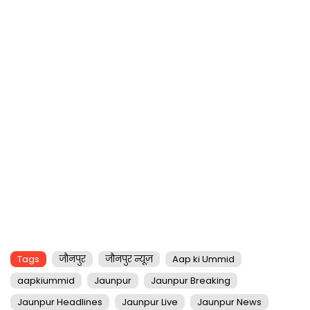
Tags
जौनपुर
जौनपुर न्यूज़
Aap ki Ummid
aapkiummid
Jaunpur
Jaunpur Breaking
Jaunpur Headlines
Jaunpur Live
Jaunpur News