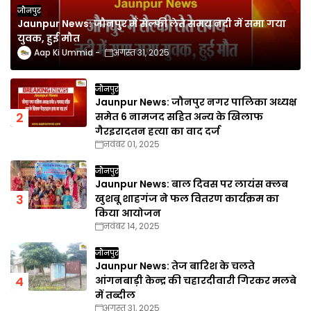
जौनपुर
Jaunpur News: जौनपुर में सेल्फी लेते समय नदी में समा गया
युवक, हुई मौत
Aap Ki Ummid
अगस्त 31, 2025
जौनपुर
Jaunpur News: जौनपुर नगर पालिका अध्यक्ष
समेत 6 नामजद सहित अन्य के खिलाफ
गैरइरादतन हत्या का वाद दर्ज
नवंबर 01, 2025
जौनपुर
Jaunpur News: बाल दिवस पर लायंस क्लब
खुशबू शाहगंज ने फल वितरण कार्यक्रम का
किया आयोजन
नवंबर 14, 2025
जौनपुर
Jaunpur News: तेज बारिश के चलते
आंगनबाड़ी केन्द्र की चहारदीवारी गिरकर मलबे
में तब्दील
अगस्त 31, 2025