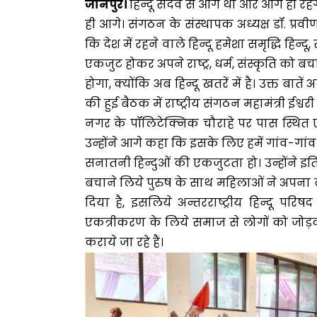
जौनपुर।
हिन्दू सदैव से आगे था और आगे ही रहेगा
ही आगे। संगठन के संस्थापक अध्यक्ष डॉ. प्रवीण
कि देश में रहने वाले हिन्दू हमेशा समृद्धि हिन्दू
एकजुट होकर अपने राष्ट्र, धर्म, संस्कृति को
होगा, क्योंकि अब हिन्दू खतरें में है। उक्त बाते
की हुई बैठक में राष्ट्रीय संगठन महामंत्री ईश्वरी
नगर के पॉलिटेक्निक चौराहे पर पास स्थित 
उन्होंने आगे कहा कि इसके लिए हमें गांव-गा
सनातनी हिन्दुओं की एकजुटता हो। उन्होंने इत
बचाने लिये पुरुष के साथ महिलाओं ने अपना बलि
दिया है, इसलिये अन्तरराष्ट्रीय हिन्दू प
एकत्रीकरण के लिये समाज से लोगों को जोड़क
कराये जा रहे हैं।