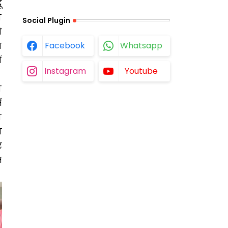
ू
ा
Social Plugin
ो
Facebook
Whatsapp
ा
ं
Instagram
Youtube
च
ं
ो
न
र
म