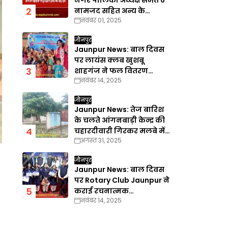
नगर पालिका अध्यक्ष समेत 6
नामजद सहित अन्य के
नवंबर 01, 2025
खिलाफ गैरइरादतन हत्या का
वाद दर्ज
जौनपुर
Jaunpur News: बाल दिवस
पर लायंस क्लब खुशबू
शाहगंज ने फल वितरण
नवंबर 14, 2025
कार्यक्रम का किया आयोजन
जौनपुर
Jaunpur News: तेज बारिश
के चलते आंगनबाड़ी केन्द्र की
चहारदीवारी गिरकर मलबे में
अगस्त 31, 2025
तब्दील
जौनपुर
Jaunpur News: बाल दिवस
पर Rotary Club Jaunpur ने
कराई रचनात्मक
नवंबर 14, 2025
प्रतियोगिताएँ