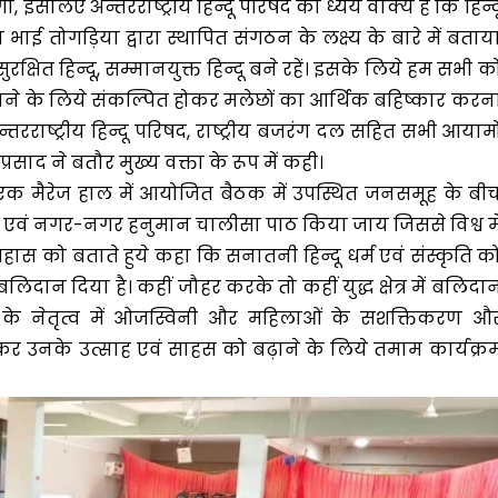
, इसलिए अन्तरराष्ट्रीय हिन्दू परिषद का ध्येय वाक्य है कि हिन्द
 भाई तोगड़िया द्वारा स्थापित संगठन के लक्ष्य के बारे में बताय
, सुरक्षित हिन्दू, सम्मानयुक्त हिन्दू बने रहें। इसके लिये हम सभी क
 बचाने के लिये संकल्पित होकर मलेछों का आर्थिक बहिष्कार करन
ं अन्तरराष्ट्रीय हिन्दू परिषद, राष्ट्रीय बजरंग दल सहित सभी आयामो
 प्रसाद ने बतौर मुख्य वक्ता के रूप में कही।
एक मैरेज हाल में आयोजित बैठक में उपस्थित जनसमूह के बी
ंव एवं नगर-नगर हनुमान चालीसा पाठ किया जाय जिससे विश्व मे
िहास को बताते हुये कहा कि सनातनी हिन्दू धर्म एवं संस्कृति क
दान दिया है। कहीं जौहर करके तो कहीं युद्ध क्षेत्र में बलिदा
रिषद के नेतृत्व में ओजस्विनी और महिलाओं के सशक्तिकरण औ
र उनके उत्साह एवं साहस को बढ़ाने के लिये तमाम कार्यक्र