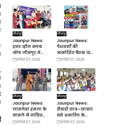
त
ग
ा
र
जौनपुर
जौनपुर
Jaunpur News:
Jaunpur News:
ि
इनर व्हील क्लब
पेंशनर्सों की
ऑफ जौनपुर ने
आक्रोशित बैठक 10
ा
दिव्यांग बच्चों के बीच
अगस्त को
अगस्त 07, 2026
अगस्त 07, 2026
किया सेवा कार्य
,
य
क
ि
जौनपुर
जौनपुर
प
Jaunpur News:
Jaunpur News:
जानलेवा हमला के
सैकड़ों छात्र—छात्राएं
मामले में वांछित
बने अभाविप के
ी
किन्नर गिरफ्तार
सदस्य
अगस्त 07, 2026
अगस्त 07, 2026