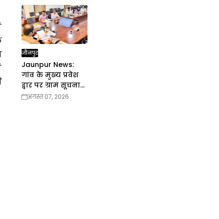
ं
े
व
जौनपुर
Jaunpur News:
ं
गांव के मुख्य प्रवेश
े
द्वार पर ग्राम सूचना
संकलित बोर्ड लगाया
अगस्त 07, 2026
जाय: डीएम