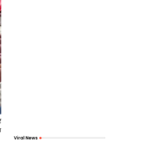
ं
ग
Viral News