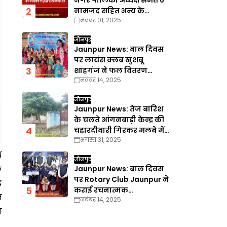
नगर पालिका अध्यक्ष समेत 6
नामजद सहित अन्य के
नवंबर 01, 2025
खिलाफ गैरइरादतन हत्या का
वाद दर्ज
जौनपुर
Jaunpur News: बाल दिवस
पर लायंस क्लब खुशबू
शाहगंज ने फल वितरण
नवंबर 14, 2025
कार्यक्रम का किया आयोजन
जौनपुर
Jaunpur News: तेज बारिश
के चलते आंगनबाड़ी केन्द्र की
चहारदीवारी गिरकर मलबे में
अगस्त 31, 2025
तब्दील
व
जौनपुर
े
Jaunpur News: बाल दिवस
पर Rotary Club Jaunpur ने
र
कराई रचनात्मक
त
नवंबर 14, 2025
प्रतियोगिताएँ
ा