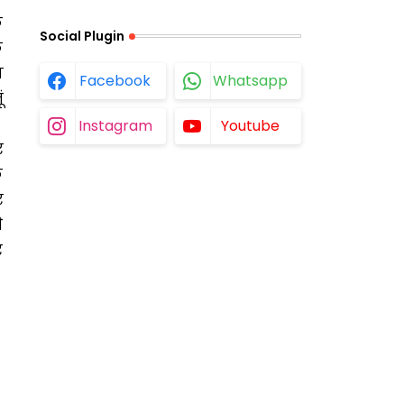
क
Social Plugin
क
ण
Facebook
Whatsapp
ं
Instagram
Youtube
र
क
र
े
र