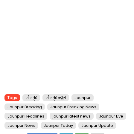
Tags
जौनपुर
जौनपुर न्यूज़
Jaunpur
Jaunpur Breaking
Jaunpur Breaking News
Jaunpur Headlines
jaunpur latest news
Jaunpur Live
Jaunpur News
Jaunpur Today
Jaunpur Update