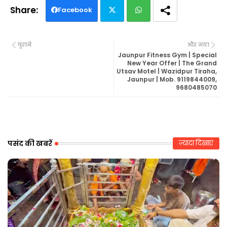
Facebook
Twi
Wh
पुराने
और नया
tte
ats
Jaunpur Fitness Gym | Special
New Year Offer | The Grand
Utsav Motel | Wazidpur Tiraha,
r
ap
Jaunpur | Mob. 9119844009,
9680485070
p
पसंद की खबरें
ज़्यादा दिखाएं