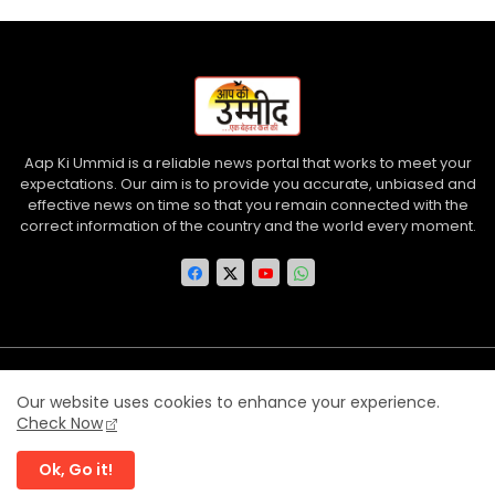
Aap Ki Ummid is a reliable news portal that works to meet your
expectations. Our aim is to provide you accurate, unbiased and
effective news on time so that you remain connected with the
correct information of the country and the world every moment.
Home
About us
Contact us
Privacy Policy
Our website uses cookies to enhance your experience.
Disclaimer
Terms and Conditions
Check Now
Ok, Go it!
©
Aap Ki Ummid
| All rights reserved