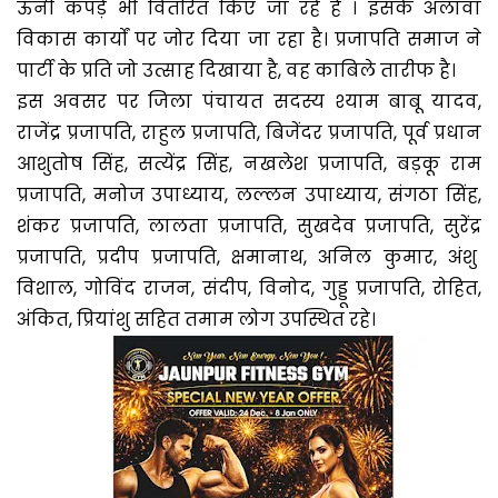
ऊनी कपड़े भी वितरित किए जा रहे हैं । इसके अलावा
विकास कार्यों पर जोर दिया जा रहा है। प्रजापति समाज ने
पार्टी के प्रति जो उत्साह दिखाया है, वह काबिले तारीफ है।
इस अवसर पर जिला पंचायत सदस्य श्याम बाबू यादव,
राजेंद्र प्रजापति, राहुल प्रजापति, बिजेंदर प्रजापति, पूर्व प्रधान
आशुतोष सिंह, सत्येंद्र सिंह, नखलेश प्रजापति, बड़कू राम
प्रजापति, मनोज उपाध्याय, लल्लन उपाध्याय, संगठा सिंह,
शंकर प्रजापति, लालता प्रजापति, सुखदेव प्रजापति, सुरेंद्र
प्रजापति, प्रदीप प्रजापति, क्षमानाथ, अनिल कुमार, अंशु
विशाल, गोविंद राजन, संदीप, विनोद, गुड्डू प्रजापति, रोहित,
अंकित, प्रियांशु सहित तमाम लोग उपस्थित रहे।