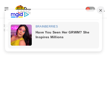
मुख्यपृष्ठ
Jaunpur Update
Jaunpur News: शादी का झांसा देकर
बनाता रहा शारिरिक सम्बन्ध, गर्भवती होने पर दे रहा धोखा