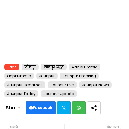
Tags
जौनपुर
जौनपुर न्यूज़
Aap ki Ummid
aapkiummid
Jaunpur
Jaunpur Breaking
Jaunpur Headlines
Jaunpur Live
Jaunpur News
Jaunpur Today
Jaunpur Update
Facebook
Twi
Wh
पुराने
और नया