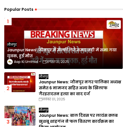
Popular Posts
जौनपुर
Jaunpur News: जौनपुर में सेल्फी लेते समय नदी में समा गया
युवक, हुई मौत
Aap Ki Ummid
अगस्त 31, 2025
जौनपुर
Jaunpur News: जौनपुर नगर पालिका अध्यक्ष
समेत 6 नामजद सहित अन्य के खिलाफ
गैरइरादतन हत्या का वाद दर्ज
नवंबर 01, 2025
जौनपुर
Jaunpur News: बाल दिवस पर लायंस क्लब
खुशबू शाहगंज ने फल वितरण कार्यक्रम का